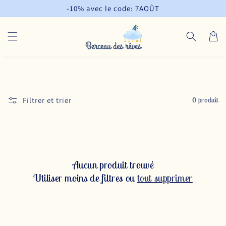
et
-10% avec le code: 7AOÛT
passer
au
contenu
Panier
Filtrer et trier
0 produit
Aucun produit trouvé
Utiliser moins de filtres ou
tout supprimer