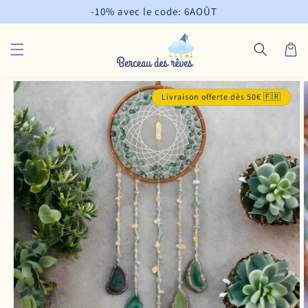
et
-10% avec le code: 6AOÛT
passer
au
contenu
Panier
Passer aux
informations
Livraison offerte dès 50€ 🇫🇷
produits