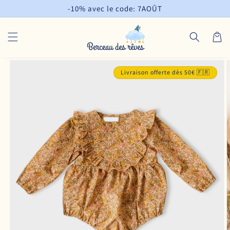
et
-10% avec le code: 7AOÛT
passer
au
contenu
Panier
Passer aux
informations
Livraison offerte dès 50€ 🇫🇷
produits