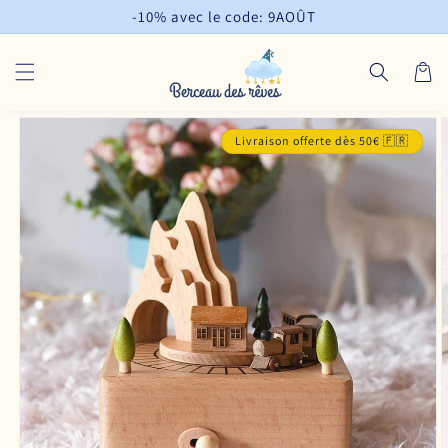
et
-10% avec le code: 9AOÛT
passer
au
contenu
Panier
Passer aux
informations
Livraison offerte dès 50€ 🇫🇷
produits