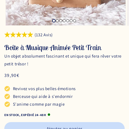
(132 Avis)
Boîte à Musique Animée Petit Train
Un objet absolument fascinant et unique qui fera rêver votre
petit trésor !
Prix
39,90€
habituel
Revivez vos plus belles émotions
Berceuse qui aide à s'endormir
S'anime comme par magie
EN STOCK, EXPÉDIÉ 24-48H
Ajouter au panier