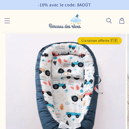
et
-10% avec le code: 8AOÛT
passer
au
contenu
Panier
Passer aux
informations
Livraison offerte 🇫🇷
produits