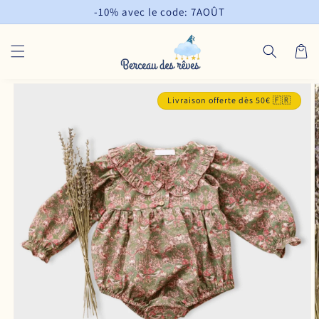
et
-10% avec le code: 7AOÛT
passer
au
contenu
Panier
Passer aux
informations
Livraison offerte dès 50€ 🇫🇷
produits