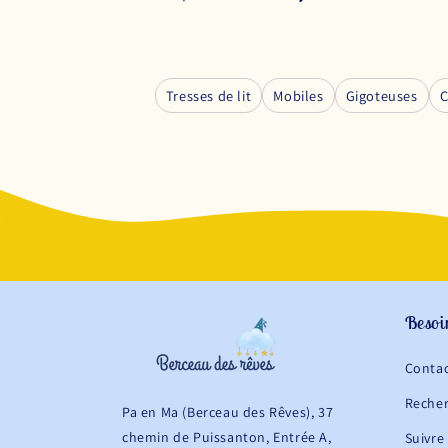
Tresses de lit
Mobiles
Gigoteuses
C
Besoi
Conta
Reche
Pa en Ma (Berceau des Rêves), 37
chemin de Puissanton, Entrée A,
Suivre