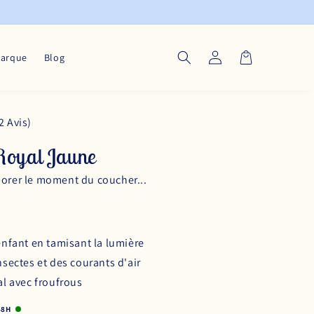
Connexion
Panier
marque
Blog
2 Avis)
 Royal Jaune
dorer le moment du coucher...
enfant en tamisant la lumière
nsectes et des courants d'air
al avec froufrous
48H