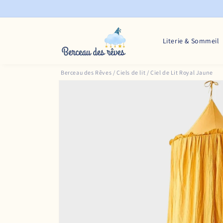
et
passer
au
contenu
Literie & Sommeil
Berceau des Rêves
/
Ciels de lit
/
Ciel de Lit Royal Jaune
Passer aux
informations
produits