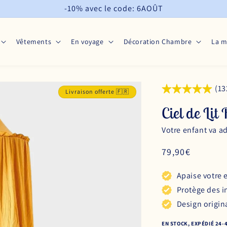
-10% avec le code: 6AOÛT
Vêtements
En voyage
Décoration Chambre
La 
(13
Livraison offerte 🇫🇷
Ciel de Lit
Votre enfant va a
Prix
79,90€
habituel
Apaise votre 
Protège des i
Design origin
EN STOCK, EXPÉDIÉ 24-