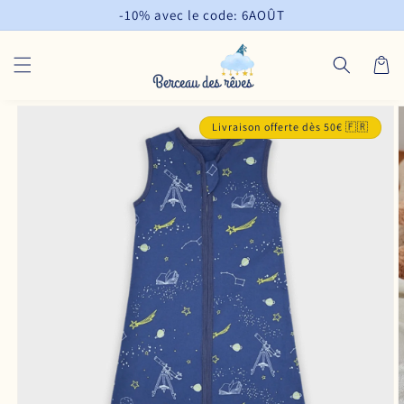
et
-10% avec le code: 6AOÛT
passer
au
contenu
Panier
Passer aux
informations
Livraison offerte dès 50€ 🇫🇷
produits