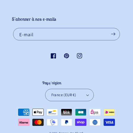
S'abonner à nos e-mails
E-mail
Facebook
Pinterest
Instagram
Pays/région
France (EUR €)
Moyens
de
paiement
© 2026,
Berceau des Rêves
®.