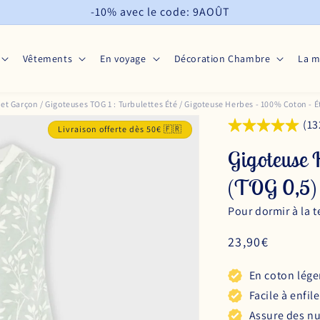
-10% avec le code: 9AOÛT
Vêtements
En voyage
Décoration Chambre
La 
 et Garçon
/
Gigoteuses TOG 1 : Turbulettes Été
/
Gigoteuse Herbes - 100% Coton - É
(13
Livraison offerte dès 50€ 🇫🇷
Gigoteuse 
(TOG 0,5)
Pour dormir à la t
Prix
23,90€
habituel
En coton lége
Facile à enfile
Assure des nui