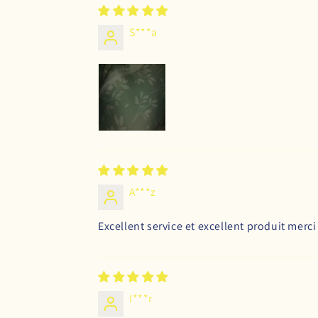
S***a
A***z
Excellent service et excellent produit merci
I***r