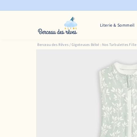
et
passer
au
contenu
Literie & Sommeil
Berceau des Rêves
/
Gigoteuses Bébé : Nos Turbulettes Fille
Passer aux
informations
produits