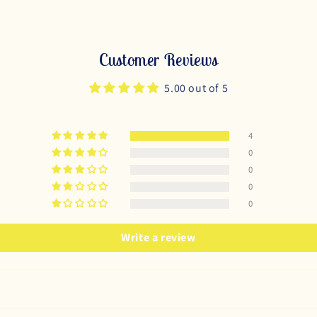
Customer Reviews
5.00 out of 5
4
0
0
0
0
Write a review