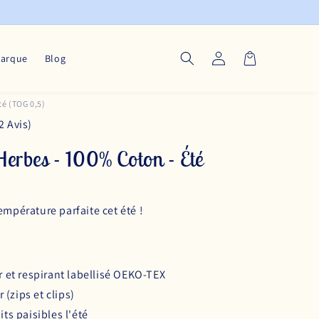
Connexion
Panier
marque
Blog
té (TOG 0,5)
2 Avis)
Herbes - 100% Coton - Été
empérature parfaite cet été !
r et respirant labellisé OEKO-TEX
r (zips et clips)
ts paisibles l'été