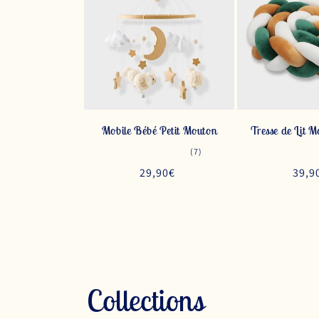
Mobile Bébé Petit Mouton
Tresse de Lit M
7
(7)
total
Prix
29,90€
Prix
39,9
des
critiques
habituel
habi
Collections