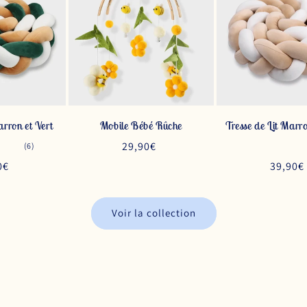
arron et Vert
Mobile Bébé Rûche
Tresse de Lit Marr
Prix
29,90€
6
(6)
total
habituel
0€
Prix
39,90€
des
critiques
tuel
habitu
Voir la collection