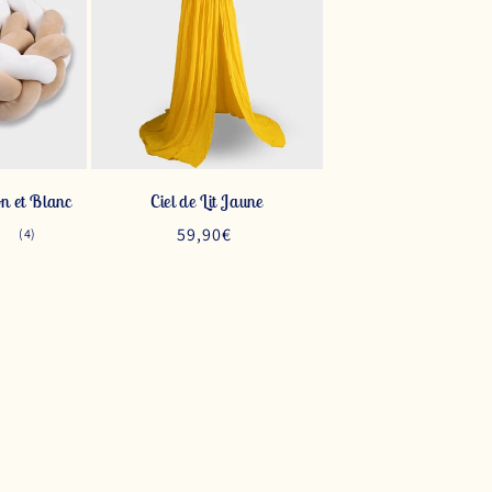
on et Blanc
Ciel de Lit Jaune
Prix
59,90€
4
(4)
total
habituel
des
critiques
el