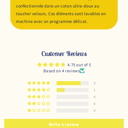
confectionnée dans un coton ultra-doux au
toucher velours. Ces éléments sont lavables en
machine avec un programme délicat.
Customer Reviews
4.75 out of 5
Based on 4 reviews
3
1
0
0
0
Write a review