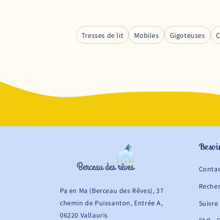
Tresses de lit
Mobiles
Gigoteuses
C
Besoi
Conta
Reche
Pa en Ma (Berceau des Rêves), 37
chemin de Puissanton, Entrée A,
Suivre
06220 Vallauris