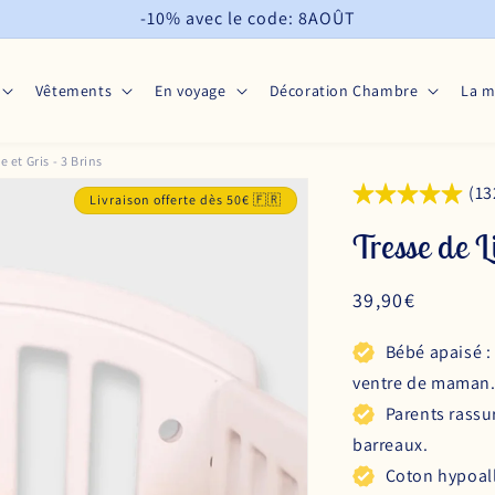
-10% avec le code: 8AOÛT
Vêtements
En voyage
Décoration Chambre
La 
e et Gris - 3 Brins
(13
Livraison offerte dès 50€ 🇫🇷
Tresse de L
Prix
39,90€
habituel
Bébé apaisé :
ventre de maman
Parents rassu
barreaux.
Coton hypoall