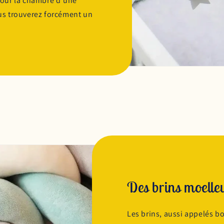
our la chambre d’une
Vous trouverez forcément un
Des brins moelleu
Les brins, aussi appelés b