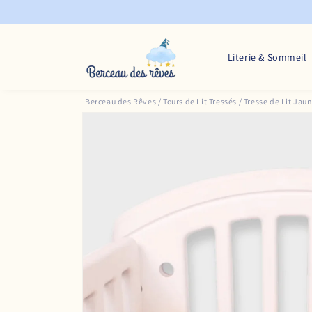
et
passer
au
contenu
Literie & Sommeil
Berceau des Rêves
/
Tours de Lit Tressés
/
Tresse de Lit Jaun
Passer aux
informations
produits