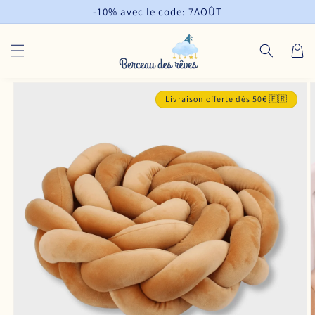
et
-10% avec le code: 7AOÛT
passer
au
contenu
Panier
Passer aux
informations
Livraison offerte dès 50€ 🇫🇷
produits