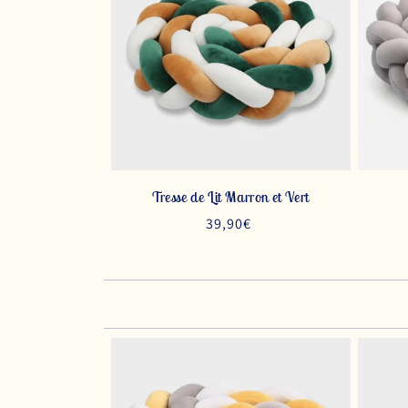
Tresse de Lit Marron et Vert
Prix
39,90€
habituel