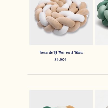
Tresse de Lit Marron et Blanc
Prix
39,90€
habituel