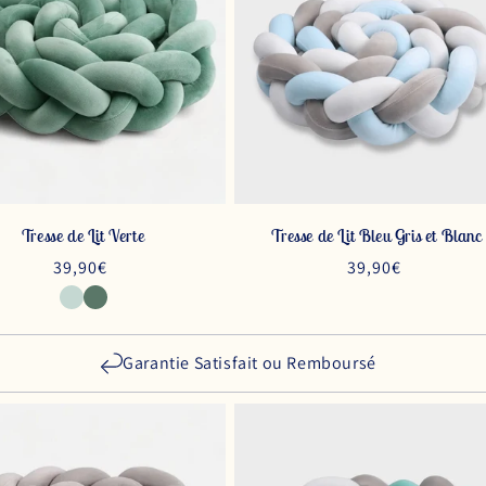
Tresse de Lit Verte
Tresse de Lit Bleu Gris et Blanc
Prix
39,90€
Prix
39,90€
habituel
habituel
Garantie Satisfait ou Remboursé