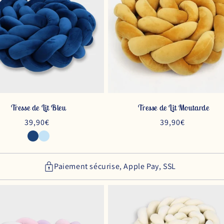
Tresse de Lit Bleu
Tresse de Lit Moutarde
Prix
39,90€
Prix
39,90€
habituel
habituel
Paiement sécurise, Apple Pay, SSL