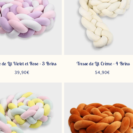
 de Lit Violet et Rose - 3 Brins
Tresse de Lit Crème - 4 Brins
Prix
39,90€
Prix
54,90€
habituel
habituel