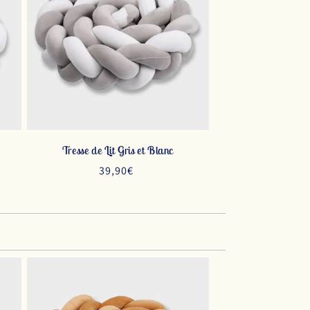
Tresse de Lit Gris et Blanc
Prix
39,90€
habituel