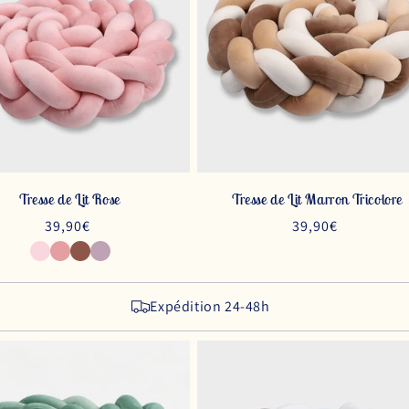
Tresse de Lit Rose
Tresse de Lit Marron Tricolore
Prix
39,90€
Prix
39,90€
habituel
habituel
Expédition 24-48h