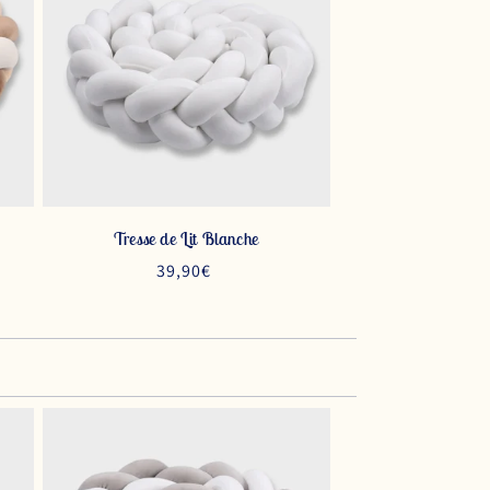
Tresse de Lit Blanche
Prix
39,90€
habituel