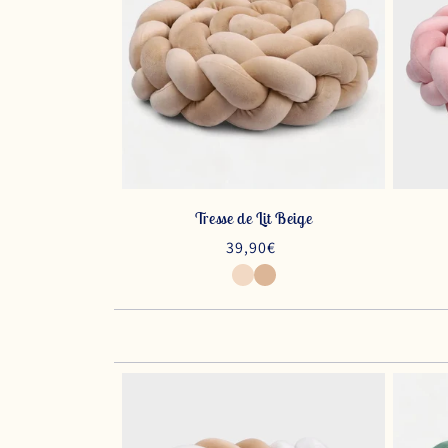
Tresse de Lit Beige
Prix
39,90€
habituel