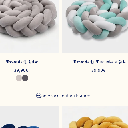
Tresse de Lit Grise
Tresse de Lit Turquoise et Gris
Prix
39,90€
Prix
39,90€
habituel
habituel
Service client en France