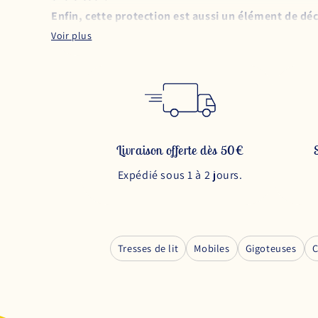
Enfin, cette protection est aussi un élément de dé
la chambre de votre enfant !
Pourquoi choisir une tresse de lit longue de 4 mètres 
Quand votre bébé grandit et qu'il passe au lit enfant
la plus complète.
C'est aussi la plus esthétique car e
Installer
un tour de lit intégral 4M
c'est aussi
limite
Livraison offerte dès 50€
d'ailleurs pour cela qu'on l'appelle aussi
pare-chocs 
Expédié sous 1 à 2 jours.
Parmi nos plus beaux tours de lit, nous avons la
long
douce et calme. Sa couleur est intense et se marie t
Pour la chambre colorée d'un petit bambin, la
tress
unisexe. La décoration non genrée est très en vogue 
Tresses de lit
Mobiles
Gigoteuses
C
Enfin un thème très populaire chez les petits garçon
le décors. Elle rappellera le bleu du ciel et le gris 
Avertissement : Ce Tour de Lit de quatre mètres doit