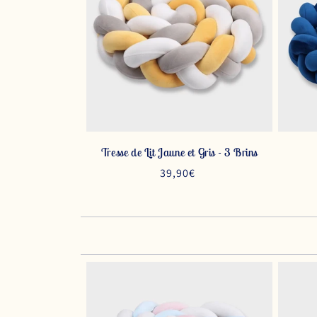
Tresse de Lit Jaune et Gris - 3 Brins
Prix
39,90€
habituel