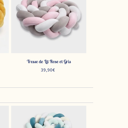
Tresse de Lit Rose et Gris
Prix
39,90€
habituel