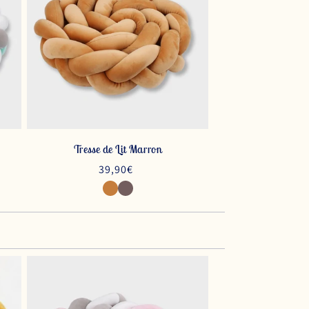
Tresse de Lit Marron
Prix
39,90€
habituel