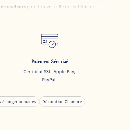
 de couleurs
pour trouver celle qui sublimera
tés en même temps
et qui donc
assure la protection
se cogne aux parois du lit, mieux il dort ! C'est
Paiement Sécurisé
Certificat SSL, Apple Pay,
le thème de la nature, pour créer une ambiance
PayPal.
ait son effet car elle est pop et
renez celui-ci qui est neutre !
s à langer nomades
Décoration Chambre
s grises et blanches
sera parfaite pour se fondre dans
itement bien avec notre mobile espace.
bé ou l'enfant ne doit en aucun cas avoir accès aux