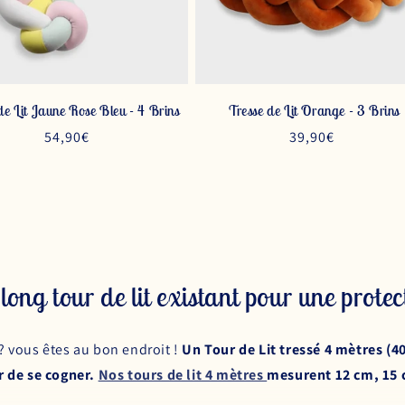
de Lit Jaune Rose Bleu - 4 Brins
Tresse de Lit Orange - 3 Brins
Prix
54,90€
Prix
39,90€
habituel
habituel
s long tour de lit existant pour une prot
? vous êtes au bon endroit !
Un Tour de Lit tressé 4 mètres (
r de se cogner.
Nos tours de lit 4 mètres
mesurent 12 cm, 15 