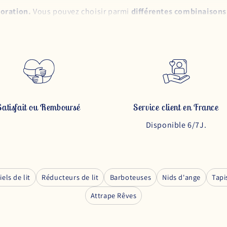
coration.
Vous pouvez choisir parmi
différentes combinaisons
?
, c'est
LA Tresse de Lit qui permet de couvrir les quatre cô
lle fait parfaitement le tour du lit.
r les moments où le bébé se réveille.
En effet, moins l'enfant 
Satisfait ou Remboursé
Service client en France
de lit !
Disponible 6/7J.
ue tresse de lit de couleur verte
idéale pour les chambres sur 
rès bien avec d'autres tons orangés ou blancs.
e de lit bleu rose blanc qui fait penser à une longue guimauve
f
en 2024. Si vous ne savez pas vers quel modèle vous tournez, p
iels de lit
Réducteurs de lit
Barboteuses
Nids d'ange
Tapi
s est celui de l'espace.
le tour de lit tressé aux couleurs bleue
Attrape Rêves
du métal de la fusée. C'est d'ailleurs un tour de lit qui va parfa
 être attaché aux barreaux du lit avec les rubans fournis. Le bé